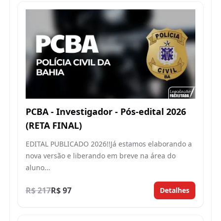
PCBA - Investigador - Pós-edital 2026
(RETA FINAL)
EDITAL PUBLICADO 2026!!Já estamos elaborando a
nova versão e liberando em breve na área do
aluno...
R$ 217
R$ 97
Detalhes