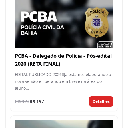
PCBA - Delegado de Polícia - Pós-edital
2026 (RETA FINAL)
EDITAL PUBLICADO 2026!!Já estamos elaborando a
nova versão e liberando em breve na área do
aluno...
R$ 327
R$ 197
Detalhes