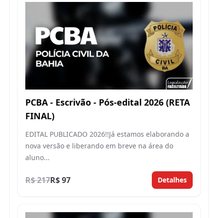
PCBA - Escrivão - Pós-edital 2026 (RETA
FINAL)
EDITAL PUBLICADO 2026!!Já estamos elaborando a
nova versão e liberando em breve na área do
aluno...
R$ 217
R$ 97
Detalhes