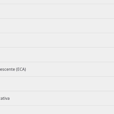
o Adolescente (ECA)
strativa