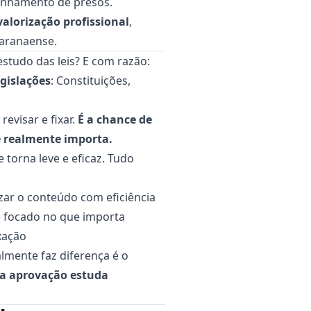
anhamento de presos.
valorização profissional
,
paranaense.
estudo das leis? E com razão:
gislações
: Constituições,
revisar e fixar.
É a chance de
e realmente importa.
 torna leve e eficaz. Tudo
zar o conteúdo com eficiência
e focado no que importa
ixação
almente faz diferença é o
a aprovação estuda