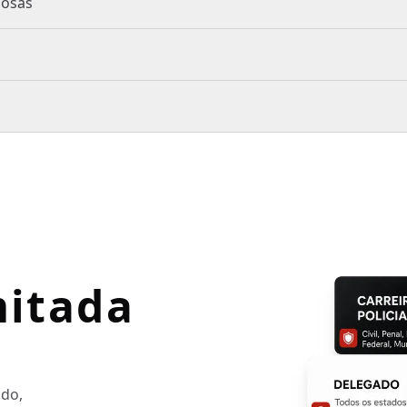
iminosas
mitada
ado,