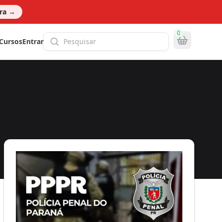
ora
→
0
Pesquisa global
Cursos
Entrar