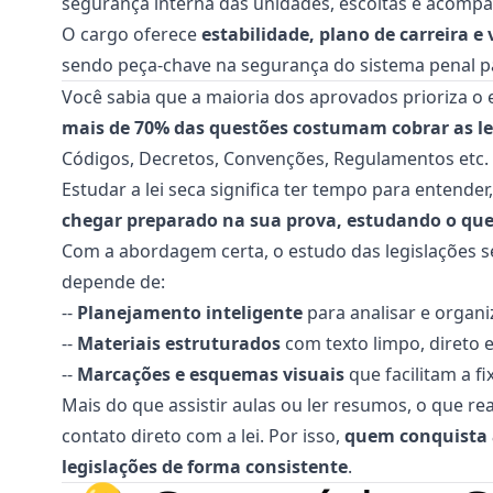
segurança interna das unidades, escoltas e acomp
O cargo oferece
estabilidade, plano de carreira e 
sendo peça-chave na segurança do sistema penal 
Você sabia que a maioria dos aprovados prioriza o 
mais de 70% das questões costumam cobrar as le
Códigos, Decretos, Convenções, Regulamentos etc.
Estudar a lei seca significa ter tempo para entender, 
chegar preparado na sua prova, estudando o qu
Com a abordagem certa, o estudo das legislações se
depende de:
--
Planejamento inteligente
para analisar e organi
--
Materiais estruturados
com texto limpo, direto 
--
Marcações e esquemas visuais
que facilitam a f
Mais do que assistir aulas ou ler resumos, o que re
contato direto com a lei. Por isso,
quem conquista 
legislações de forma consistente
.