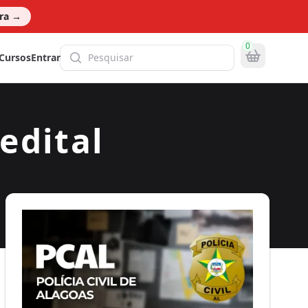
ora
→
0
Pesquisa global
Cursos
Entrar
edital