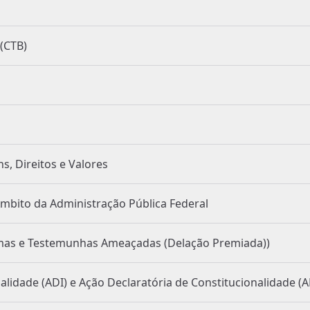
ro (CTB)
 de Bens, Direitos e Valores
rativo no Âmbito da Administração Pública Federal
teção a Vítimas e Testemunhas Ameaçadas (Delação Premiada))
nconstitucionalidade (ADI) e Ação Declaratória de Constitucionalidade (