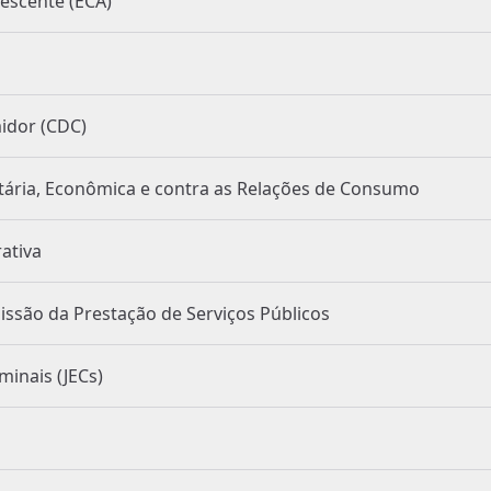
o Adolescente (ECA)
onsumidor (CDC)
Ordem Tributária, Econômica e contra as Relações de Consumo
strativa
ão e Permissão da Prestação de Serviços Públicos
 e Criminais (JECs)