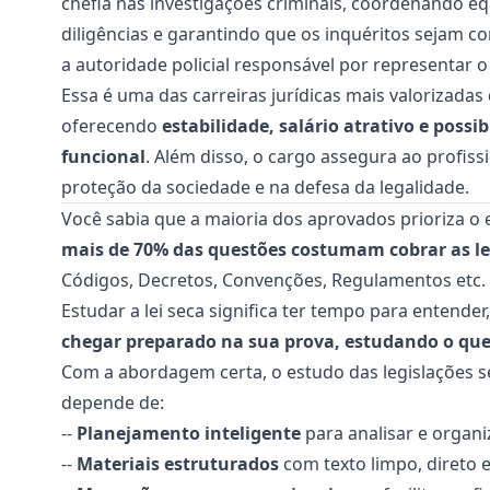
chefia nas investigações criminais, coordenando e
diligências e garantindo que os inquéritos sejam co
a autoridade policial responsável por representar 
Essa é uma das carreiras jurídicas mais valorizadas
oferecendo
estabilidade, salário atrativo e possi
funcional
. Além disso, o cargo assegura ao profis
proteção da sociedade e na defesa da legalidade.
Você sabia que a maioria dos aprovados prioriza o 
mais de 70% das questões costumam cobrar as le
Códigos, Decretos, Convenções, Regulamentos etc.
Estudar a lei seca significa ter tempo para entender, 
chegar preparado na sua prova, estudando o qu
Com a abordagem certa, o estudo das legislações se
depende de:
--
Planejamento inteligente
para analisar e organi
--
Materiais estruturados
com texto limpo, direto 