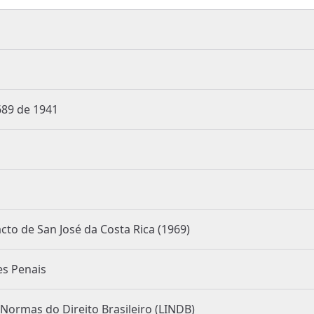
Decreto Lei 3.689 de 1941
enção Americana de Direitos Humanos Pacto de San José da Costa Rica (1969)
ravenções Penais
de Introdução às Normas do Direito Brasileiro (LINDB)