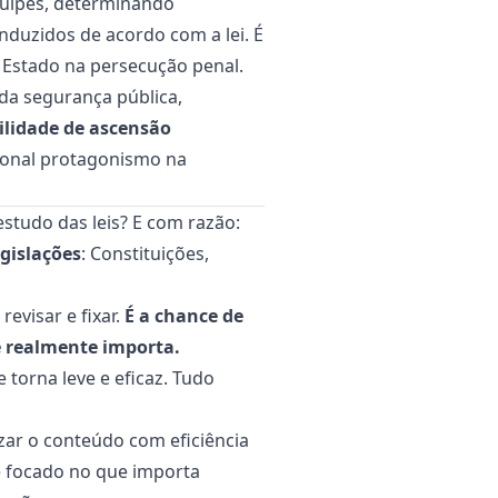
quipes, determinando
nduzidos de acordo com a lei. É
o Estado na persecução penal.
 da segurança pública,
bilidade de ascensão
sional protagonismo na
estudo das leis? E com razão:
gislações
: Constituições,
revisar e fixar.
É a chance de
e realmente importa.
 torna leve e eficaz. Tudo
zar o conteúdo com eficiência
e focado no que importa