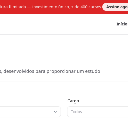
tura Ilimitada — investimento único, + de 400 cursos.
Assine ag
Início
s, desenvolvidos para proporcionar um estudo
Cargo
Todos