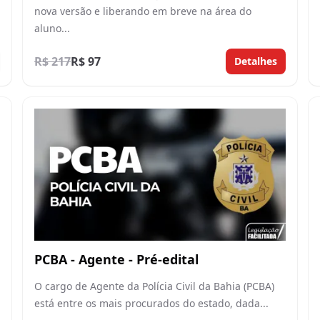
nova versão e liberando em breve na área do
aluno...
R$ 217
R$ 97
Detalhes
PCBA - Agente - Pré-edital
O cargo de Agente da Polícia Civil da Bahia (PCBA)
está entre os mais procurados do estado, dada...