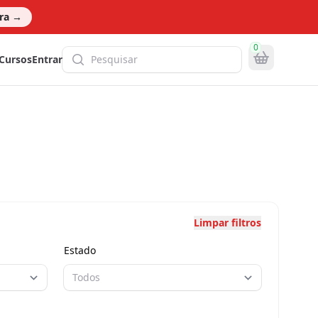
ora
→
0
Pesquisa global
Cursos
Entrar
Limpar filtros
Estado
Todos