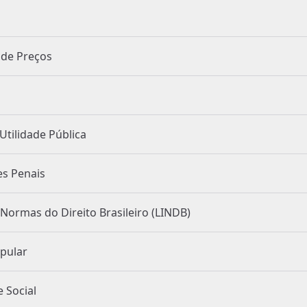
 Registro de Preços
riação por Utilidade Pública
ravenções Penais
de Introdução às Normas do Direito Brasileiro (LINDB)
 Popular
esse Social