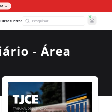
ora
→
0
Pesquisa global
Cursos
Entrar
iário - Área