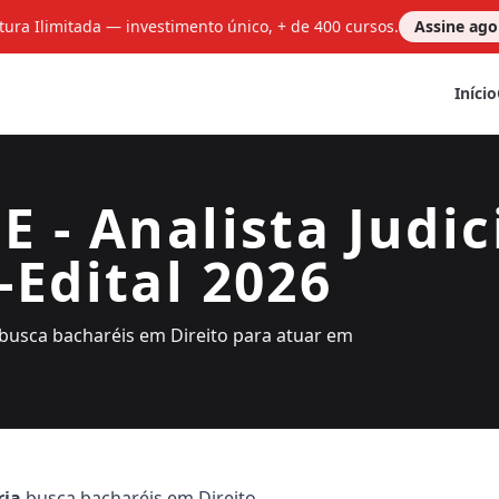
tura Ilimitada — investimento único, + de 400 cursos.
Assine ag
Início
E - Analista Judic
s-Edital 2026
ia busca bacharéis em Direito para atuar em
ria
busca bacharéis em Direito