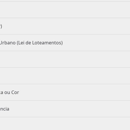
P)
 do Solo Urbano (Lei de Loteamentos)
e Raça ou Cor
ciência