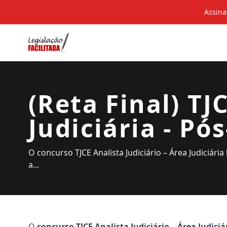
Assina
(Reta Final) TJC
Judiciária - Pó
O concurso TJCE Analista Judiciário – Área Judiciár
a...
O
concurso TJCE Analista Judiciário – Área Judiciá